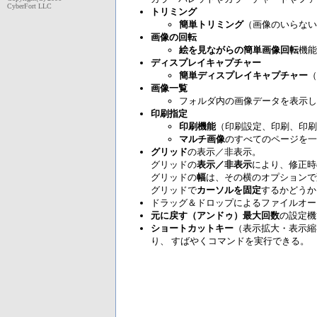
CyberFort LLC
トリミング
簡単トリミング
（画像のいらない
画像の回転
絵を見ながらの簡単画像回転
機能
ディスプレイキャプチャー
簡単ディスプレイキャプチャー
（
画像一覧
フォルダ内の画像データを表示し
印刷指定
印刷機能
（印刷設定、印刷、印刷
マルチ画像
のすべてのページを一
グリッド
の表示／非表示。
グリッドの
表示／非表示
により、修正時
グリッドの
幅
は、その横のオプションで
グリッドで
カーソルを固定
するかどうか
ドラッグ＆ドロップによるファイルオー
元に戻す（アンドゥ）最大回数
の設定機
ショートカットキー
（表示拡大・表示縮
り、 すばやくコマンドを実行できる。