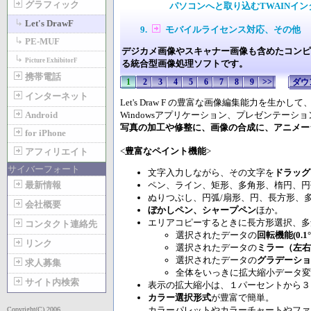
グラフィック
パソコンへと取り込むTWAINイン
Let's DrawF
モバイルライセンス対応、その他
PE-MUF
デジカメ画像やスキャナー画像も含めたコンピ
Picture ExhibitorF
る
統合型画像処理ソフト
です。
携帯電話
1
2
3
4
5
6
7
8
9
>>
ダウ
インターネット
Let's Draw F の豊富な画像編集能力を生
Android
Windowsアプリケーション、プレゼンテー
写真の加工や修整に、画像の合成に、アニメー
for iPhone
<
豊富なペイント機能
>
アフィリエイト
サイバーフォート
文字入力しながら、その文字を
ドラッグ
最新情報
ペン、ライン、矩形、多角形、楕円、円
ぬりつぶし、円弧/扇形、円、長方形、
会社概要
ぼかしペン、シャープペン
ほか。
エリアコピーするときに長方形選択、
コンタクト連絡先
選択されたデータの
回転機能(0.
リンク
選択されたデータの
ミラー（左右
選択されたデータの
グラデーショ
求人募集
全体をいっきに拡大縮小データ
サイト内検索
表示の拡大縮小は、１パーセントから３
カラー選択形式
が豊富で簡単。
カラーパレットやカラーチャートやファ
Copyright(C) 2006